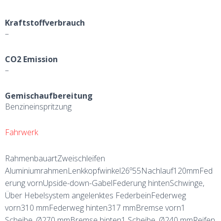
Kraftstoffverbrauch
–
CO2 Emission
–
Gemischaufbereitung
Benzineinspritzung
Fahrwerk
RahmenbauartZweischleifen
AluminiumrahmenLenkkopfwinkel26º55Nachlauf120mmFed
erung vornUpside-down-GabelFederung hintenSchwinge,
Über Hebelsystem angelenktes FederbeinFederweg
vorn310 mmFederweg hinten317 mmBremse vorn1
Scheibe, Ø270 mmBremse hinten1 Scheibe, Ø240 mmReifen