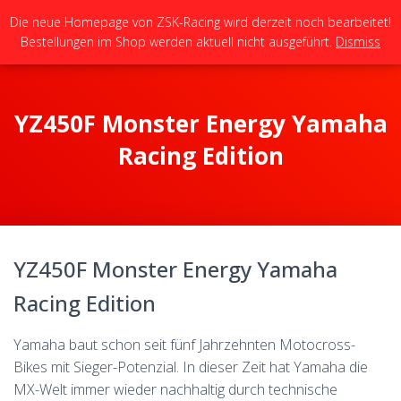
Die neue Homepage von ZSK-Racing wird derzeit noch bearbeitet!
Bestellungen im Shop werden aktuell nicht ausgeführt.
Dismiss
N
A
V
I
G
YZ450F Monster Energy Yamaha
A
T
Racing Edition
I
O
N
U
M
S
YZ450F Monster Energy Yamaha
C
H
Racing Edition
A
L
T
Yamaha baut schon seit fünf Jahrzehnten Motocross-
E
Bikes mit Sieger-Potenzial. In dieser Zeit hat Yamaha die
N
MX-Welt immer wieder nachhaltig durch technische