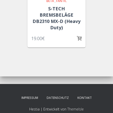
BETA
,
FANTIC
S-TECH
BREMSBELÄGE
DB2310 MX-D (Heavy
Duty)
19.00
€
IMPRESSUM
DATENSCHUTZ
KONTAKT
Hestia | Entwickelt von
ThemeIsle