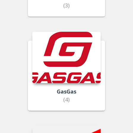
(3)
GasGas
(4)