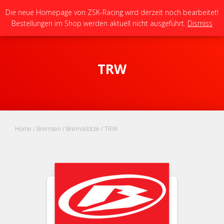
Die neue Homepage von ZSK-Racing wird derzeit noch bearbeitet!
Bestellungen im Shop werden aktuell nicht ausgeführt.
Dismiss
NAVIG
UMSC
TRW
Home
/
Bremsen
/
Bremsklötze
/ TRW