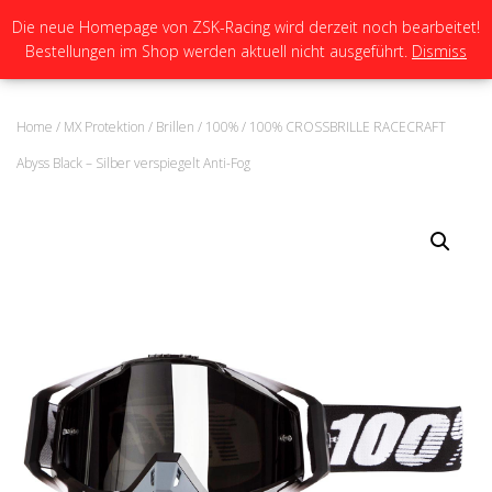
Die neue Homepage von ZSK-Racing wird derzeit noch bearbeitet!
Bestellungen im Shop werden aktuell nicht ausgeführt.
Dismiss
N
A
V
I
Home
/
MX Protektion
/
Brillen
/
100%
/ 100% CROSSBRILLE RACECRAFT
G
A
Abyss Black – Silber verspiegelt Anti-Fog
T
I
O
N
U
M
S
C
H
A
L
T
E
N