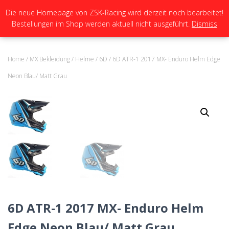
Die neue Homepage von ZSK-Racing wird derzeit noch bearbeitet!
Bestellungen im Shop werden aktuell nicht ausgeführt.
Dismiss
N
A
V
I
Home
/
MX Bekleidung
/
Helme
/
6D
/ 6D ATR-1 2017 MX- Enduro Helm Edge
G
A
Neon Blau/ Matt Grau
T
I
O
N
U
M
S
C
H
A
L
T
E
6D ATR-1 2017 MX- Enduro Helm
N
Edge Neon Blau/ Matt Grau