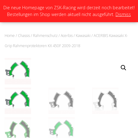
Die neue Homepage von ZSK-Racing wird derzeit noch bearbeitet!
Bestellungen im Shop werden aktuell nicht ausgeführt.
Dismiss
N
A
V
I
Home
/
Chassis
/
Rahmenschutz
/
Acerbis
/
Kawasaki
/ ACERBIS Kawasaki X-
G
A
Grip Rahmenprotektoren KX 450F 2009-2018
T
I
O
N
U
M
S
C
H
A
L
T
E
N