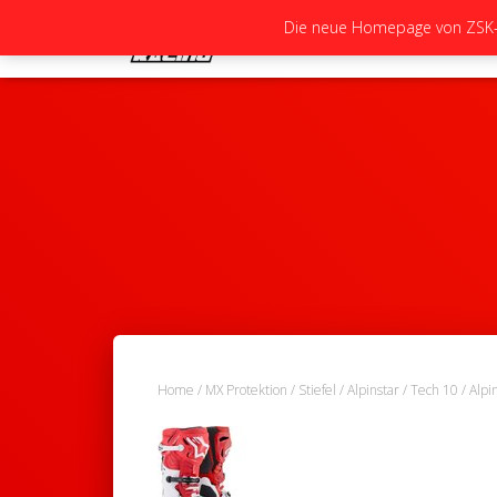
Die neue Homepage von ZSK-Ra
Home
/
MX Protektion
/
Stiefel
/
Alpinstar
/
Tech 10
/ Alpi