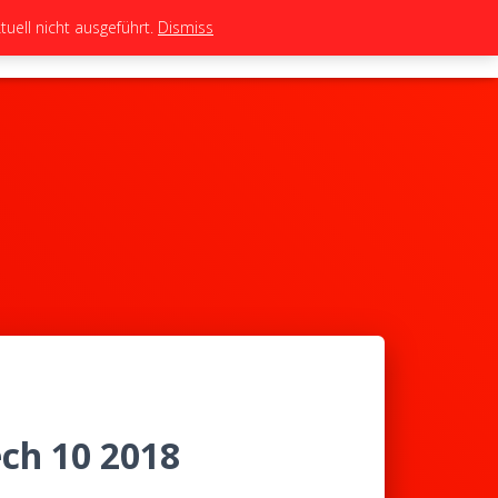
uell nicht ausgeführt.
Dismiss
TEAM
TUNING
BIKES
SHOP
ech 10 2018