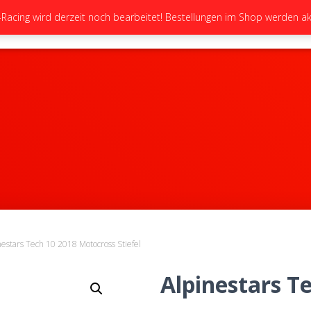
cing wird derzeit noch bearbeitet! Bestellungen im Shop werden akt
STARTSEITE
NEUIGKEITEN
GALERIE
nestars Tech 10 2018 Motocross Stiefel
Alpinestars T