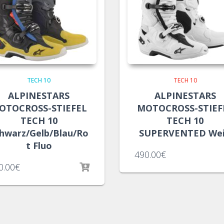
TECH 10
TECH 10
ALPINESTARS
ALPINESTARS
OTOCROSS-STIEFEL
MOTOCROSS-STIEF
TECH 10
TECH 10
hwarz/Gelb/Blau/Ro
SUPERVENTED We
t Fluo
490.00
€
0.00
€