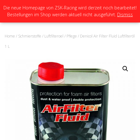
Die neue Homepage von ZSK-Racing wird derzeit noch bearbeitet!
Bestellungen im Shop werden aktuell nicht ausgeführt.
Dismiss
N
A
V
I
Home
/
Schmierstoffe
/
Luftfilteroel / Pflege
/ Denicol Air Filter Fluid Luftfilteröl
G
A
1 L
T
I
O
N
U
M
S
C
H
A
L
T
E
N