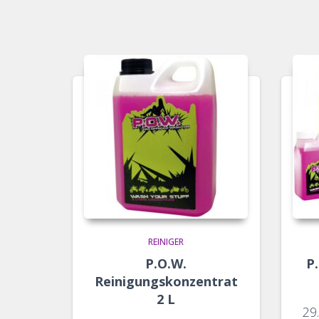
REINIGER
P.O.W.
P
Reinigungskonzentrat
2 L
29