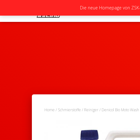
Die neue Homepage von ZSK-Ra
Home
/
Schmierstoffe
/
Reiniger
/ Denicol Bio Moto Wash 