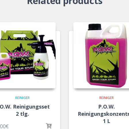
Related products
REINIGER
REINIGER
.O.W. Reinigungsset
P.O.W.
2 tlg.
Reinigungskonzent
1 L
.00
€