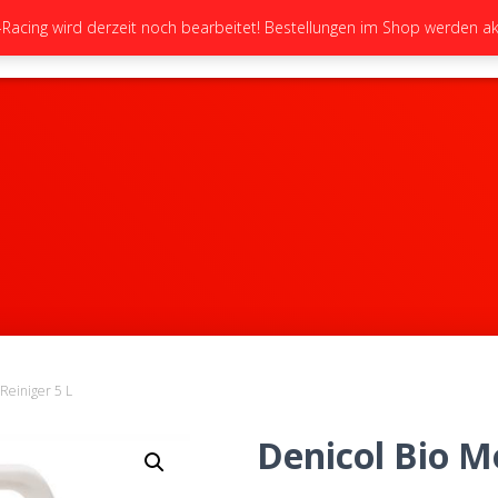
cing wird derzeit noch bearbeitet! Bestellungen im Shop werden akt
STARTSEITE
NEUIGKEITEN
GALERIE
Reiniger 5 L
Denicol Bio M