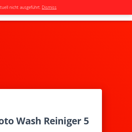
uell nicht ausgeführt.
Dismiss
TEAM
TUNING
BIKES
SHOP
oto Wash Reiniger 5