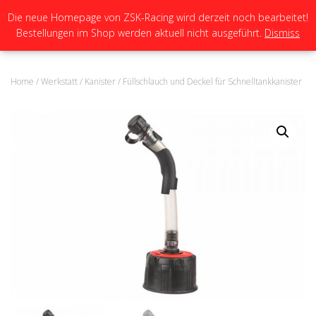
Die neue Homepage von ZSK-Racing wird derzeit noch bearbeitet!
Bestellungen im Shop werden aktuell nicht ausgeführt.
Dismiss
N
A
V
I
Home
/
Werkstatt
/
Kanister
/ Füllschlauch und Deckel für Schnelltankkanister
G
A
T
I
O
N
U
M
S
C
H
A
L
T
E
N