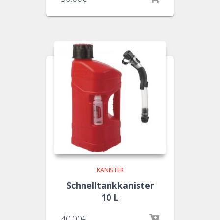
KANISTER
Schnelltankkanister
10 L
40.00
€