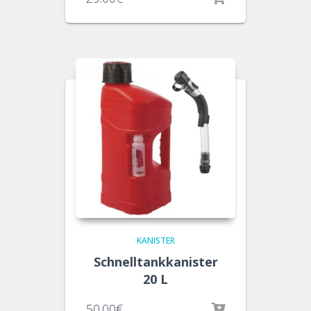
KANISTER
Schnelltankkanister
20 L
50.00
€