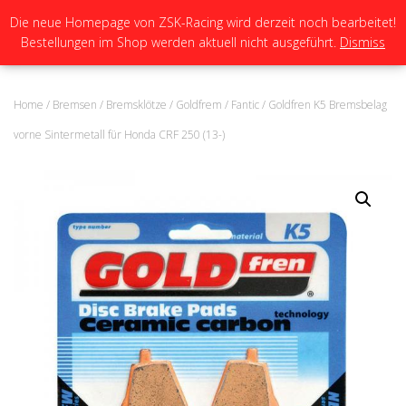
Die neue Homepage von ZSK-Racing wird derzeit noch bearbeitet!
Bestellungen im Shop werden aktuell nicht ausgeführt.
Dismiss
N
A
V
I
Home
/
Bremsen
/
Bremsklötze
/
Goldfrem
/
Fantic
/ Goldfren K5 Bremsbelag
G
A
vorne Sintermetall für Honda CRF 250 (13-)
T
I
O
N
U
M
S
C
H
A
L
T
E
N