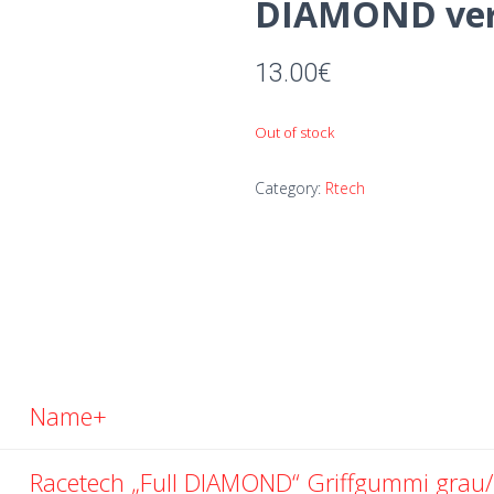
DIAMOND ver
13.00
€
Out of stock
Category:
Rtech
Name+
Racetech „Full DIAMOND“ Griffgummi grau/