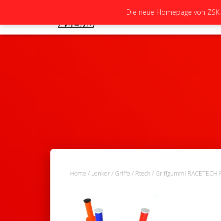
Die neue Homepage von ZSK-Ra
Home
/
Lenker
/
Griffe
/
Rtech
/ Griffgummi RACETECH 