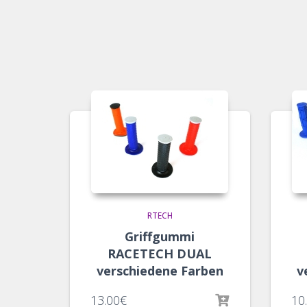
RTECH
Griffgummi
RACETECH DUAL
verschiedene Farben
v
13.00
€
10