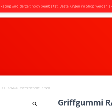
cing wird derzeit noch bearbeitet! Bestellungen im Shop werden akt
STARTSEITE
NEUIGKEITEN
GALERIE
FULL DIAMOND verschiedene Farben
Griffgummi 