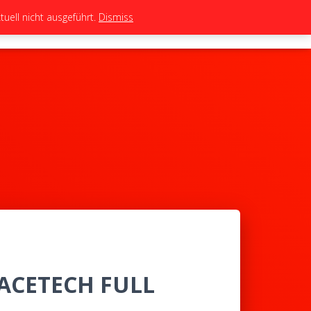
uell nicht ausgeführt.
Dismiss
TEAM
TUNING
BIKES
SHOP
RACETECH FULL