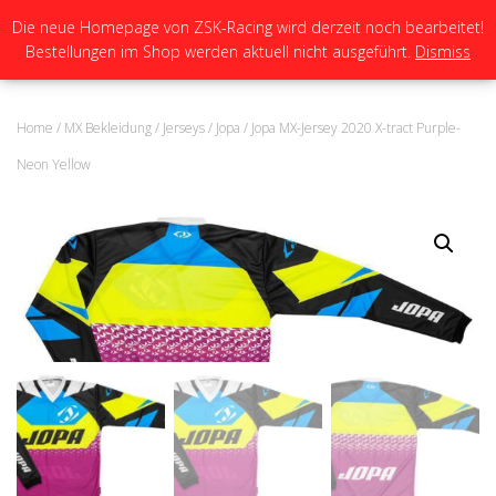
Die neue Homepage von ZSK-Racing wird derzeit noch bearbeitet!
Bestellungen im Shop werden aktuell nicht ausgeführt.
Dismiss
N
A
V
I
Home
/
MX Bekleidung
/
Jerseys
/
Jopa
/ Jopa MX-Jersey 2020 X-tract Purple-
G
A
Neon Yellow
T
I
O
N
U
M
S
C
H
A
L
T
E
N