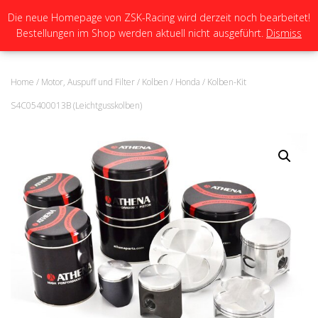
Die neue Homepage von ZSK-Racing wird derzeit noch bearbeitet!
Bestellungen im Shop werden aktuell nicht ausgeführt.
Dismiss
N
A
V
I
Home
/
Motor, Auspuff und Filter
/
Kolben
/
Honda
/ Kolben-Kit
G
A
S4C05400013B (Leichtgusskolben)
T
I
O
N
U
M
S
C
H
A
L
T
E
N