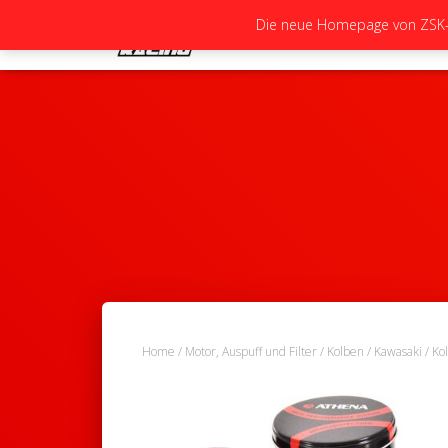
Die neue Homepage von ZSK-Ra
Home
/
Motor, Auspuff und Filter
/
Kolben
/
Kawasaki
/ Ko