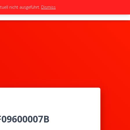
uell nicht ausgeführt.
Dismiss
TEAM
TUNING
BIKES
SHOP
5F09600007B