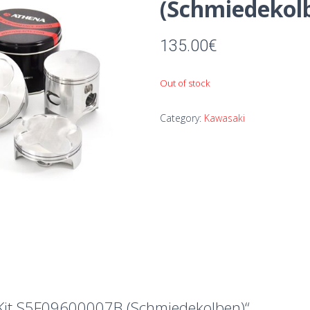
(Schmiedekol
135.00
€
Out of stock
Category:
Kawasaki
-Kit S5F09600007B (Schmiedekolben)“