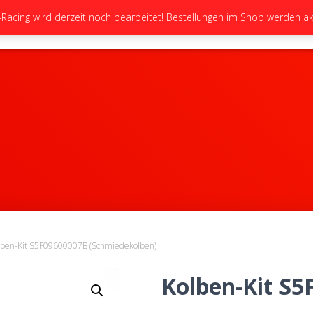
cing wird derzeit noch bearbeitet! Bestellungen im Shop werden akt
STARTSEITE
NEUIGKEITEN
GALERIE
lben-Kit S5F09600007B (Schmiedekolben)
Kolben-Kit S