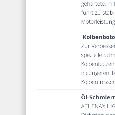
gehärtete, mi
führt zu sta
Motorleistun
Kolbenbol
Zur Verbesse
spezielle Sc
Kolbenbolzenb
niedrigeren 
Kolbenfresser
Öl-Schmier
ATHENA’s HI