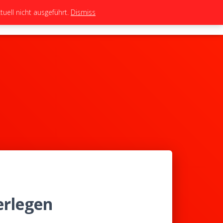
uell nicht ausgeführt.
Dismiss
TEAM
TUNING
BIKES
SHOP
erlegen