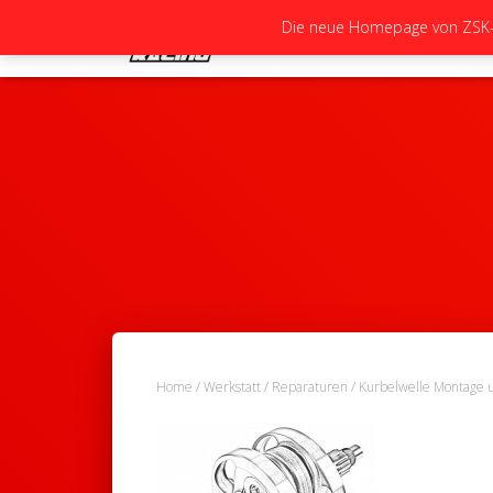
Die neue Homepage von ZSK-Ra
Home
/
Werkstatt
/
Reparaturen
/
Kurbelwelle Montage 