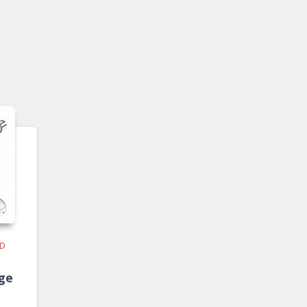
ND
ge