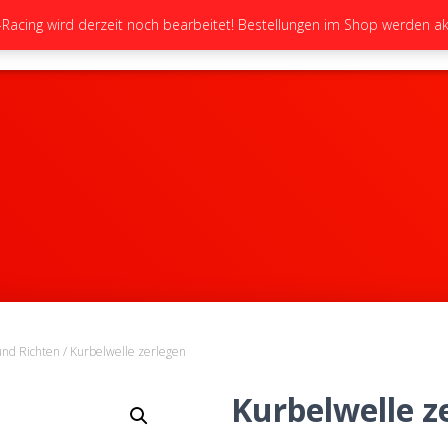
cing wird derzeit noch bearbeitet! Bestellungen im Shop werden akt
STARTSEITE
NEUIGKEITEN
GALERIE
und Richten
/ Kurbelwelle zerlegen
Kurbelwelle z