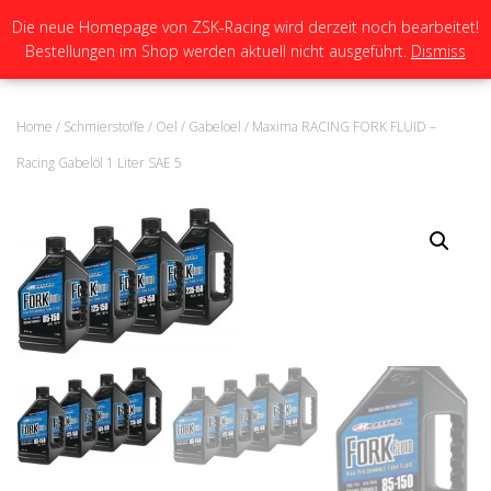
Die neue Homepage von ZSK-Racing wird derzeit noch bearbeitet!
Bestellungen im Shop werden aktuell nicht ausgeführt.
Dismiss
N
A
V
I
Home
/
Schmierstoffe
/
Oel
/
Gabeloel
/ Maxima RACING FORK FLUID –
G
A
Racing Gabelöl 1 Liter SAE 5
T
I
O
N
U
M
S
C
H
A
L
T
E
N