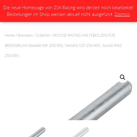
Die neue Homepage von ZSK-Racing wird derzeit noch bearbeitet!
Bestellungen im Shop werden aktuell nicht ausgeführt.
Dismiss
N
A
V
I
Home
/
Bremsen
/
Zubehör
/ MOOSE RACING HALTEBOLZEN FÜR
G
A
BREMSBELAG Kawaski KXF 250/450, Yamaha YZF 250/450, Suzuki RMZ
T
250/450,
I
O
N
U
M
S
C
H
A
L
T
E
N