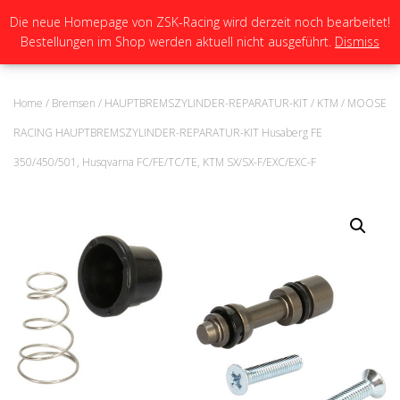
Die neue Homepage von ZSK-Racing wird derzeit noch bearbeitet!
Bestellungen im Shop werden aktuell nicht ausgeführt.
Dismiss
N
A
V
I
Home
/
Bremsen
/
HAUPTBREMSZYLINDER-REPARATUR-KIT
/
KTM
/ MOOSE
G
A
RACING HAUPTBREMSZYLINDER-REPARATUR-KIT Husaberg FE
T
350/450/501, Husqvarna FC/FE/TC/TE, KTM SX/SX-F/EXC/EXC-F
I
O
N
U
M
S
C
H
A
L
T
E
N