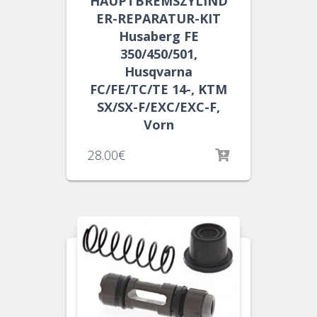
HAUPTBREMSZYLIND
ER-REPARATUR-KIT
Husaberg FE
350/450/501,
Husqvarna
FC/FE/TC/TE 14-, KTM
SX/SX-F/EXC/EXC-F,
Vorn
28.00
€