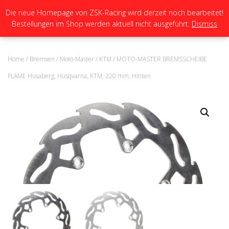
Die neue Homepage von ZSK-Racing wird derzeit noch bearbeitet!
Bestellungen im Shop werden aktuell nicht ausgeführt.
Dismiss
N
A
V
I
Home
/
Bremsen
/
Moto-Master
/
KTM
/ MOTO-MASTER BREMSSCHEIBE
G
A
FLAME Husaberg, Husqvarna, KTM, 220 mm, Hinten
T
I
O
N
U
M
S
C
H
A
L
T
E
N