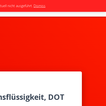
uell nicht ausgeführt.
Dismiss
TEAM
TUNING
BIKES
SHOP
sflüssigkeit, DOT