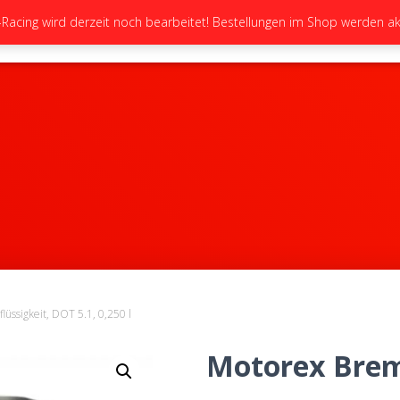
cing wird derzeit noch bearbeitet! Bestellungen im Shop werden akt
STARTSEITE
NEUIGKEITEN
GALERIE
lüssigkeit, DOT 5.1, 0,250 l
Motorex Brem