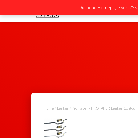
Die neue Homepage von ZSK-Ra
Home
/
Lenker
/
Pro Taper
/ PROTAPER Lenker Contour