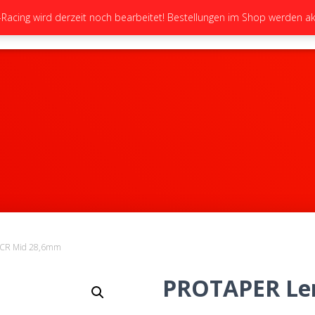
cing wird derzeit noch bearbeitet! Bestellungen im Shop werden akt
STARTSEITE
NEUIGKEITEN
GALERIE
 CR Mid 28,6mm
PROTAPER Len