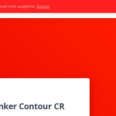
uell nicht ausgeführt.
Dismiss
TEAM
TUNING
BIKES
SHOP
ker Contour CR