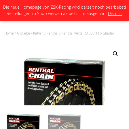
Die neue Homepage von ZSK-Racing wird derzeit noch bearbeitet!
Bestellungen im Shop werden aktuell nicht ausgeführt.
Dismiss
N
A
V
I
Home
/
Antriebe
/
Ketten
/
Renthal
/ Renthal Kette R3 520 116 Glieder
G
A
T
I
O
N
U
M
S
C
H
A
L
T
E
N