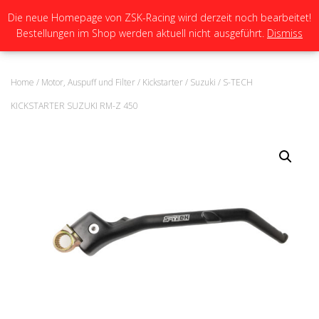
Die neue Homepage von ZSK-Racing wird derzeit noch bearbeitet!
Bestellungen im Shop werden aktuell nicht ausgeführt.
Dismiss
N
A
V
I
Home
/
Motor, Auspuff und Filter
/
Kickstarter
/
Suzuki
/ S-TECH
G
A
KICKSTARTER SUZUKI RM-Z 450
T
I
O
N
U
M
S
C
H
A
L
T
E
N