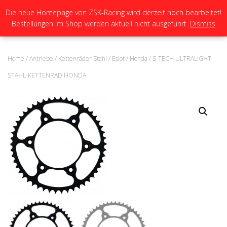
Die neue Homepage von ZSK-Racing wird derzeit noch bearbeitet!
Bestellungen im Shop werden aktuell nicht ausgeführt.
Dismiss
N
A
V
I
Home
/
Antriebe
/
Kettenräder Stahl
/
Esjot
/
Honda
/ S-TECH ULTRALIGHT
G
A
STAHL-KETTENRAD HONDA
T
I
O
N
U
M
S
C
H
A
L
T
E
N