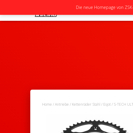
Die neue Homepage von ZSK-Ra
Home
/
Antriebe
/
Kettenräder Stahl
/
Esjot
/ S-TECH U