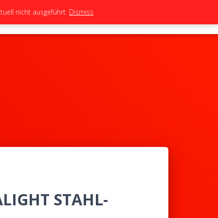
uell nicht ausgeführt.
Dismiss
TEAM
TUNING
BIKES
SHOP
ALIGHT STAHL-