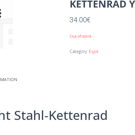
KETTENRAD 
34.00
€
Out of stock
Category:
Esjot
RMATION
ht Stahl-Kettenrad