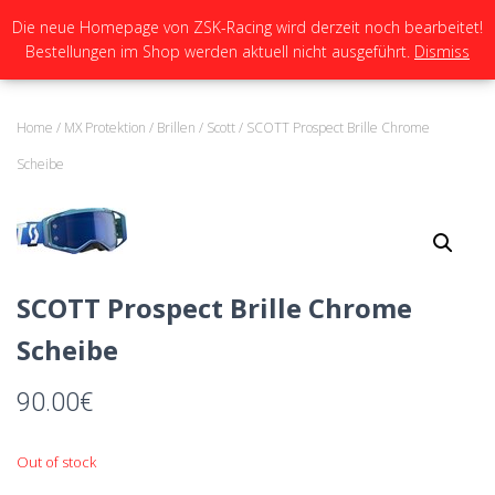
Die neue Homepage von ZSK-Racing wird derzeit noch bearbeitet!
Bestellungen im Shop werden aktuell nicht ausgeführt.
Dismiss
N
A
V
I
Home
/
MX Protektion
/
Brillen
/
Scott
/ SCOTT Prospect Brille Chrome
G
A
Scheibe
T
I
O
N
U
M
SCOTT Prospect Brille Chrome
S
C
Scheibe
H
A
L
90.00
€
T
E
N
Out of stock