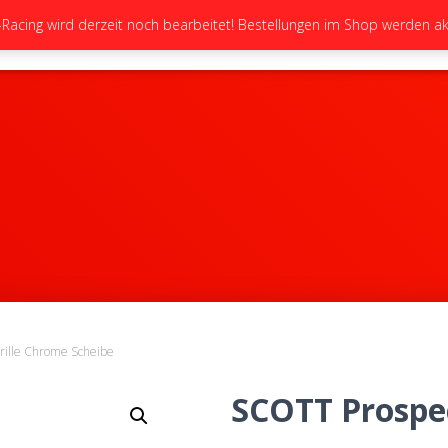
cing wird derzeit noch bearbeitet! Bestellungen im Shop werden akt
STARTSEITE
NEUIGKEITEN
GALERIE
rille Chrome Scheibe
SCOTT Prospec