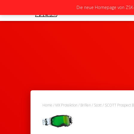
Die neue Homepage von ZSK-Ra
Home
/
MX Protektion
/
Brillen
/
Scott
/ SCOTT Prospect B