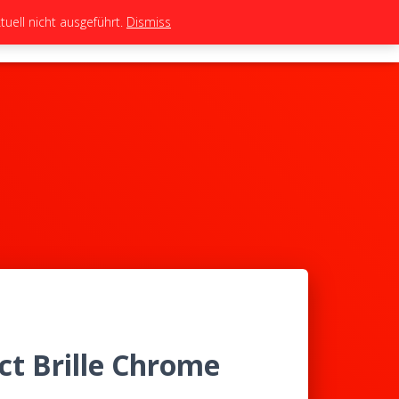
uell nicht ausgeführt.
Dismiss
TEAM
TUNING
BIKES
SHOP
t Brille Chrome