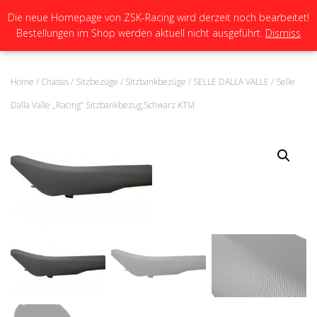
Die neue Homepage von ZSK-Racing wird derzeit noch bearbeitet!
Bestellungen im Shop werden aktuell nicht ausgeführt.
Dismiss
N
A
V
I
Home
/
Chassis
/
Sitzbezüge
/
Sitzbankbezüge
/
SELLE DALLA VALLE
/ Selle
G
A
Dalla Valle „Racing“ Sitzbankbezug,Schwarz KTM
T
I
O
N
U
M
S
C
H
A
L
T
E
N