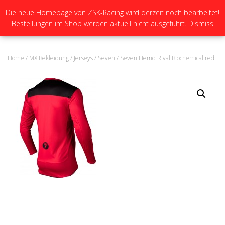
Die neue Homepage von ZSK-Racing wird derzeit noch bearbeitet!
Bestellungen im Shop werden aktuell nicht ausgeführt.
Dismiss
N
A
V
I
Home
/
MX Bekleidung
/
Jerseys
/
Seven
/ Seven Hemd Rival Biochemical red
G
A
T
I
O
N
U
M
S
C
H
A
L
T
E
N