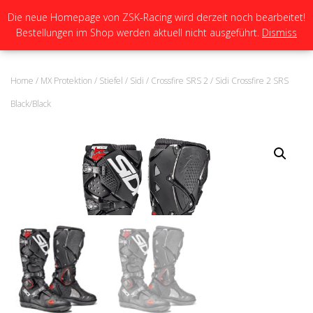
Die neue Homepage von ZSK-Racing wird derzeit noch bearbeitet!
Bestellungen im Shop werden aktuell nicht ausgeführt.
Dismiss
N
A
V
I
Home
/
MX Protektion
/
Stiefel
/
Sidi
/
Crossfire SRS 2
/ Sidi Crossfire 2 SRS
G
A
Black/Black
T
I
O
N
U
M
S
C
H
A
L
T
E
N