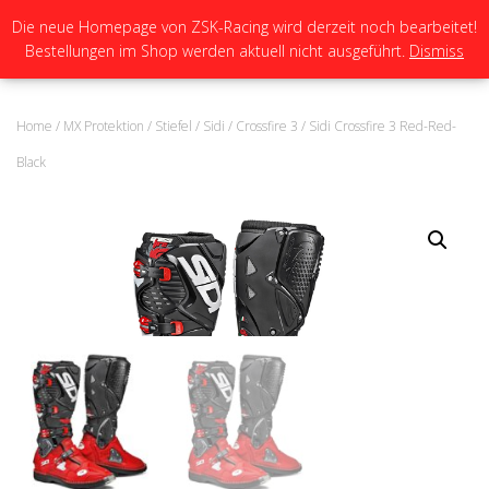
Die neue Homepage von ZSK-Racing wird derzeit noch bearbeitet!
Bestellungen im Shop werden aktuell nicht ausgeführt.
Dismiss
N
A
V
I
Home
/
MX Protektion
/
Stiefel
/
Sidi
/
Crossfire 3
/ Sidi Crossfire 3 Red-Red-
G
A
Black
T
I
O
N
U
M
S
C
H
A
L
T
E
N