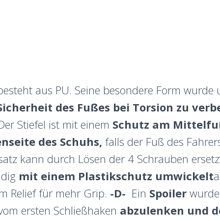
besteht aus PU. Seine besondere Form wurde 
Sicherheit des Fußes bei Torsion zu verb
er Stiefel ist mit einem
Schutz am Mittelfu
enseite des Schuhs,
falls der Fuß des Fahre
nsatz kann durch Lösen der 4 Schrauben erset
ndig
mit einem Plastikschutz umwickelt
a
m Relief für mehr Grip.
-D-
Ein
Spoiler
wurde
vom ersten Schließhaken
abzulenken
und d