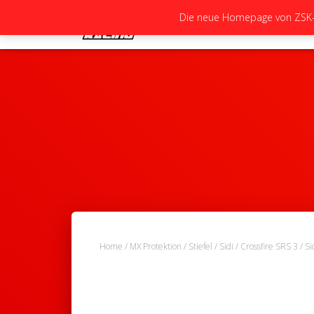
Die neue Homepage von ZSK-Ra
Home
/
MX Protektion
/
Stiefel
/
Sidi
/
Crossfire SRS 3
/ Si