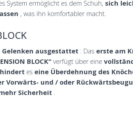
ses System ermöglicht es dem Schuh,
sich lei
passen
, was ihn komfortabler macht.
BLOCK
 Gelenken ausgestattet
: Das
erste am K
TENSION BLOCK“
verfügt über eine
vollstän
hindert
es
eine
Überdehnung des Knöche
r Vorwärts- und / oder Rückwärtsbeugu
mehr Sicherheit
.