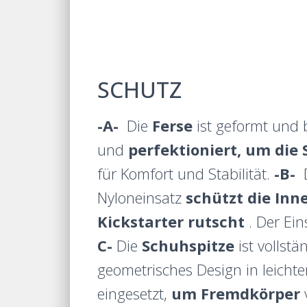
SCHUTZ
-A-
Die
Ferse
ist geformt und 
und
perfektioniert, um die 
für Komfort und Stabilität.
-B-
D
Nyloneinsatz
schützt die Inn
Kickstarter rutscht
. Der Ei
C-
Die
Schuhspitze
ist vollstä
geometrisches Design in leichte
eingesetzt,
um
Fremdkörper