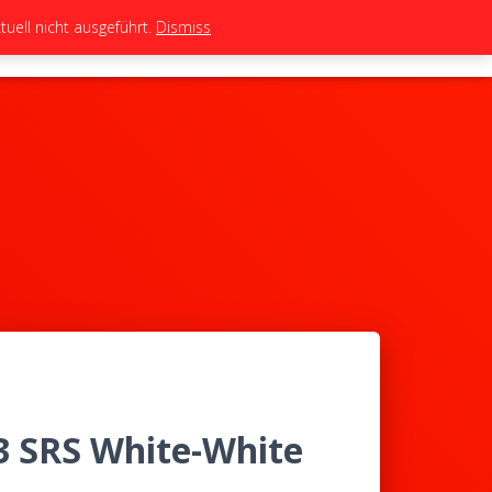
uell nicht ausgeführt.
Dismiss
TEAM
TUNING
BIKES
SHOP
 3 SRS White-White