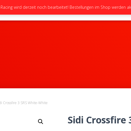
cing wird derzeit noch bearbeitet! Bestellungen im Shop werden akt
STARTSEITE
NEUIGKEITEN
GALERIE
di Crossfire 3 SRS White-White
Sidi Crossfire