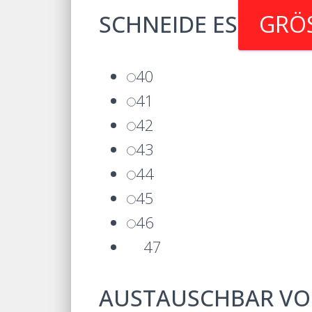
SCHNEIDE ES
GRÖ
40
41
42
43
44
45
46
47
AUSTAUSCHBAR VO