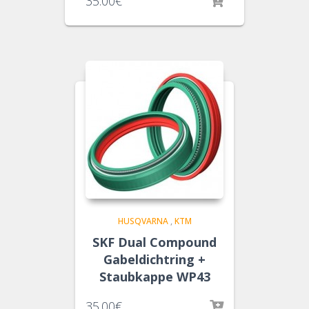
35.00
€
HUSQVARNA
,
KTM
SKF Dual Compound
Gabeldichtring +
Staubkappe WP43
35.00
€