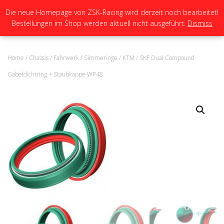
Die neue Homepage von ZSK-Racing wird derzeit noch bearbeitet!
Bestellungen im Shop werden aktuell nicht ausgeführt.
Dismiss
N
A
V
I
Home
/
Chassis
/
Fahrwerk
/
Simmeringe
/
KTM
/ SKF Dual Compound
G
A
Gabeldichtring + Staubkappe WP48
T
I
O
N
U
M
S
C
H
A
L
T
E
N