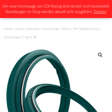
Die neue Homepage von ZSK-Racing wird derzeit noch bearbeitet!
Bestellungen im Shop werden aktuell nicht ausgeführt.
Dismiss
N
A
V
I
Home
/
Chassis
/
Fahrwerk
/
Simmeringe
/
Sherco
/ SKF Gabeldichtring +
G
A
Staubkappe ZF Sachs 48
T
I
O
N
U
M
S
C
H
A
L
T
E
N