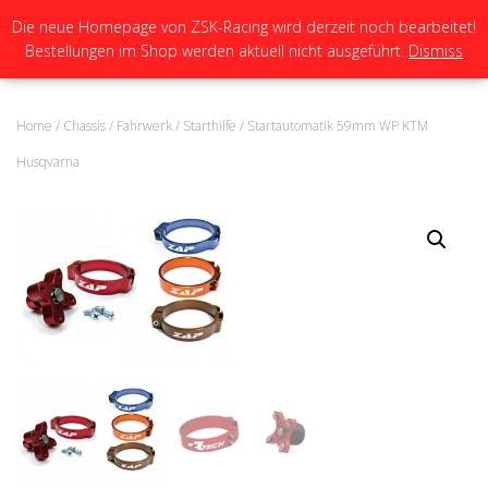
Die neue Homepage von ZSK-Racing wird derzeit noch bearbeitet!
Bestellungen im Shop werden aktuell nicht ausgeführt.
Dismiss
N
A
V
I
Home
/
Chassis
/
Fahrwerk
/
Starthilfe
/ Startautomatik 59mm WP KTM
G
A
Husqvarna
T
I
O
N
U
M
S
C
H
A
L
T
E
N