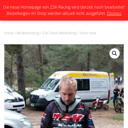
Die neue Homepage von ZSK-Racing wird derzeit noch bearbeitet!
Bestellungen im Shop werden aktuell nicht ausgeführt.
Dismiss
N
A
V
I
Home
/
MX Bekleidung
/
ZSK-Team Bekleidung
/ Team Hose
G
A
T
I
O
N
U
M
S
C
H
A
L
T
E
N