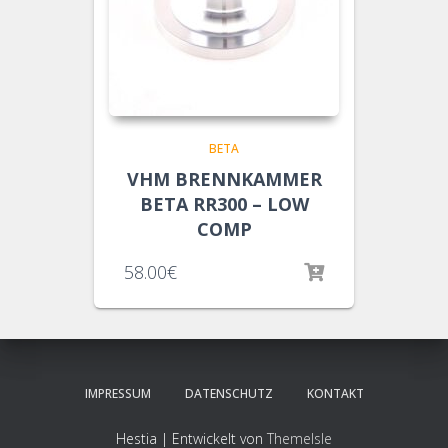
BETA
VHM BRENNKAMMER
BETA RR300 – LOW
COMP
58.00
€
IMPRESSUM
DATENSCHUTZ
KONTAKT
Hestia | Entwickelt von
ThemeIsle