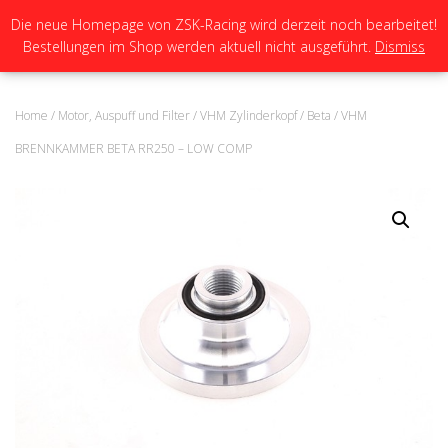
Die neue Homepage von ZSK-Racing wird derzeit noch bearbeitet!
Bestellungen im Shop werden aktuell nicht ausgeführt.
Dismiss
N
A
V
I
Home
/
Motor, Auspuff und Filter
/
VHM Zylinderkopf
/
Beta
/ VHM
G
A
BRENNKAMMER BETA RR250 – LOW COMP
T
I
O
N
U
M
S
C
H
A
L
T
E
N