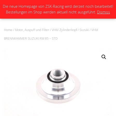
Die neue Homepage von ZSK-Racing wird derzeit noch bearbeitet!
Bestellungen im Shop werden aktuell nicht ausgeführt.
Dismiss
N
A
V
I
Home
/
Motor, Auspuff und Filter
/
VHM Zylinderkopf
/
Suzuki
/ VHM
G
A
BRENNKAMMER SUZUKI RM 85 – STD
T
I
O
N
U
M
S
C
H
A
L
T
E
N