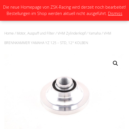
Die neue Homepage von ZSK-Racing wird derzeit noch bearbeitet!
Bestellungen im Shop werden aktuell nicht ausgeführt.
Dismiss
N
A
V
I
Home
/
Motor, Auspuff und Filter
/
VHM Zylinderkopf
/
Yamaha
/ VHM
G
A
BRENNKAMMER YAMAHA YZ 125 – STD, 12° KOLBEN
T
I
O
N
U
M
S
C
H
A
L
T
E
N