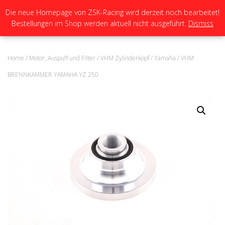
Die neue Homepage von ZSK-Racing wird derzeit noch bearbeitet!
Bestellungen im Shop werden aktuell nicht ausgeführt.
Dismiss
N
A
V
I
Home
/
Motor, Auspuff und Filter
/
VHM Zylinderkopf
/
Yamaha
/ VHM
G
A
BRENNKAMMER YAMAHA YZ 250
T
I
O
N
U
M
S
C
H
A
L
T
E
N