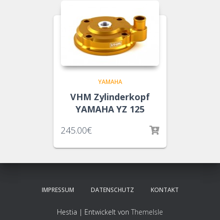
YAMAHA
VHM Zylinderkopf
YAMAHA YZ 125
245.00
€
IMPRESSUM
DATENSCHUTZ
KONTAKT
Hestia | Entwickelt von
ThemeIsle