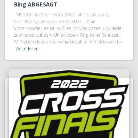
Ring ABGESAGT
MSG-Uhlenköper e.V.im ADAC fühlt sich traurig –
hier: MSG-Uhlenköper e.V.im ADAC. Moin
Motorsportler, es ist heiß, es ist Urlaubszeit, und leider,
zumindest auf dem Uhlenköper- Ring, keine Rennzeit!
Wir haben deutlich zu wenig bezahlte Anmeldungen für
Weiterlesen…