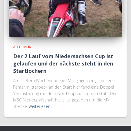
ALLGEMEIN
Der 2 Lauf vom Niedersachsen Cup ist
gelaufen und der nächste steht in den
Startlöchern
Am letztem Wochenende im Mai gingen einige unserer
Fahrer in Itterbeck an den Start hier fand eine Doppel
Veranstaltung mit dem Nord Cup zusammen statt. Der
MSC Niedergrafschaft hat alles gegeben um die MX
strecke
Weiterlesen…