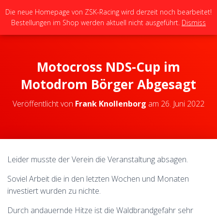
Die neue Homepage von ZSK-Racing wird derzeit noch bearbeitet!
Bestellungen im Shop werden aktuell nicht ausgeführt.
Dismiss
N
A
V
I
G
Motocross NDS-Cup im
A
T
Motodrom Börger Abgesagt
I
O
Veröffentlicht von
Frank Knollenborg
am
26. Juni 2022
N
U
M
S
C
H
Leider musste der Verein die Veranstaltung absagen.
A
L
Soviel Arbeit die in den letzten Wochen und Monaten
T
investiert wurden zu nichte.
E
N
Durch andauernde Hitze ist die Waldbrandgefahr sehr