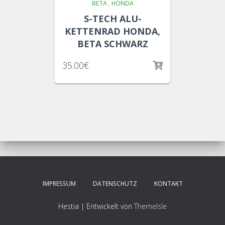
BETA
,
HONDA
S-TECH ALU-
KETTENRAD HONDA,
BETA SCHWARZ
35.00
€
IMPRESSUM
DATENSCHUTZ
KONTAKT
Hestia | Entwickelt von
ThemeIsle