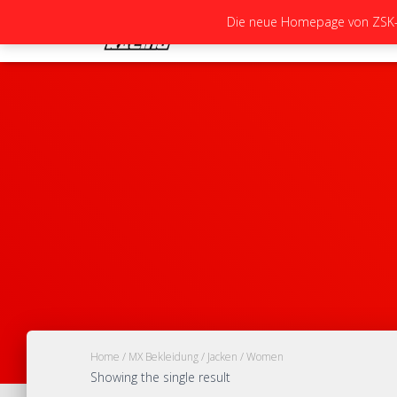
Die neue Homepage von ZSK-Ra
Home
/
MX Bekleidung
/
Jacken
/ Women
Showing the single result