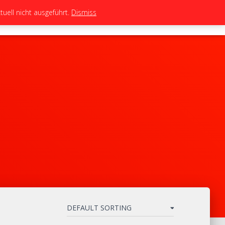
uell nicht ausgeführt.
Dismiss
TEAM
TUNING
BIKES
SHOP