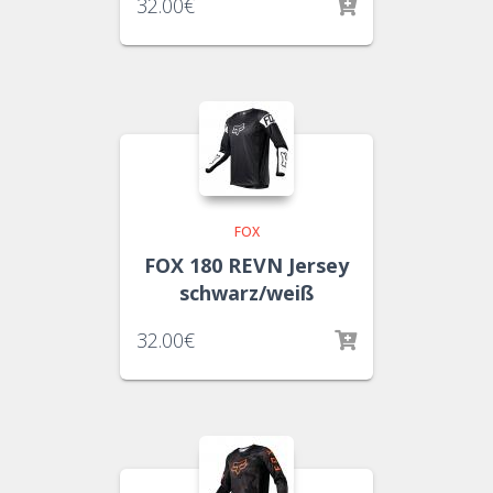
32.00
€
FOX
FOX 180 REVN Jersey
schwarz/weiß
32.00
€