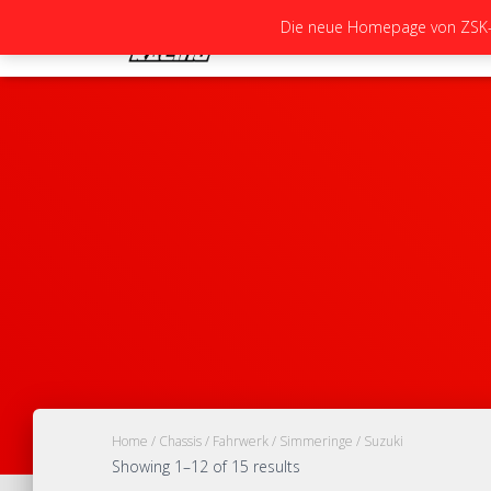
Die neue Homepage von ZSK-Ra
Home
/
Chassis
/
Fahrwerk
/
Simmeringe
/ Suzuki
Showing 1–12 of 15 results