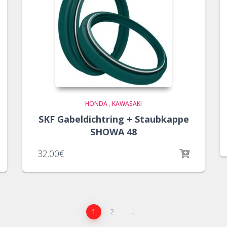
HONDA
,
KAWASAKI
SKF Gabeldichtring + Staubkappe
SHOWA 48
32.00
€
1
2
→