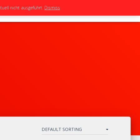
uell nicht ausgeführt.
Dismiss
TEAM
TUNING
BIKES
SHOP