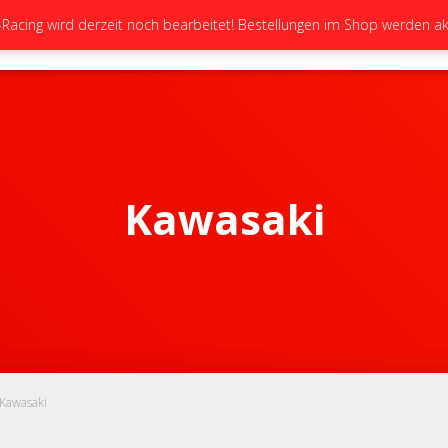
cing wird derzeit noch bearbeitet! Bestellungen im Shop werden akt
STARTSEITE
NEUIGKEITEN
GALERIE
Kawasaki
 Kawasaki