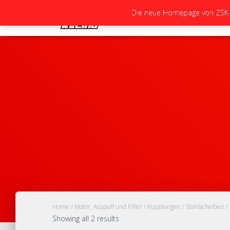
Die neue Homepage von ZSK-Ra
Home
/
Motor, Auspuff und Filter
/
Kupplungen
/
Stahlscheiben
/
Showing all 2 results