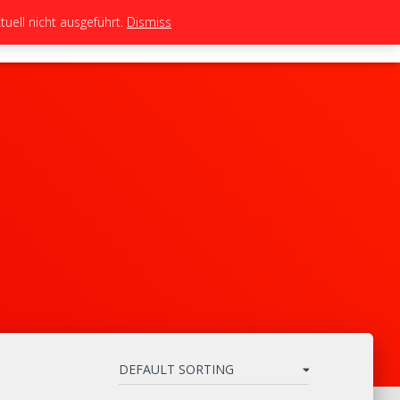
uell nicht ausgeführt.
Dismiss
TEAM
TUNING
BIKES
SHOP