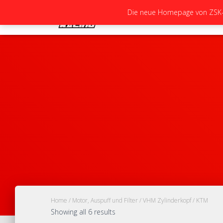
Die neue Homepage von ZSK-Ra
Home
/
Motor, Auspuff und Filter
/
VHM Zylinderkopf
/ KTM
Showing all 6 results