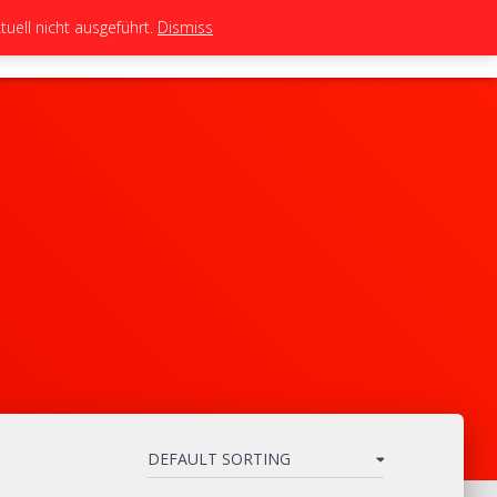
uell nicht ausgeführt.
Dismiss
TEAM
TUNING
BIKES
SHOP