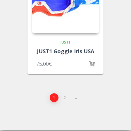
JUST1
JUST1 Goggle Iris USA
75.00
€
1
2
→