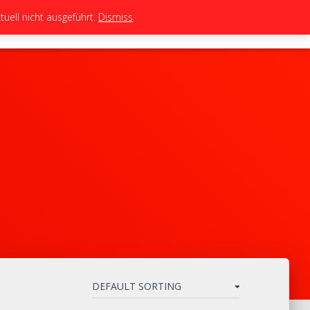
uell nicht ausgeführt.
Dismiss
TEAM
TUNING
BIKES
SHOP